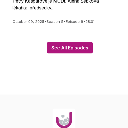
Petry Kašparové je MUDr. Alena Šebková
lékařka, předsedky...
October 09, 2025
•
Season 5
•
Episode 9
•
28:01
See All Episodes