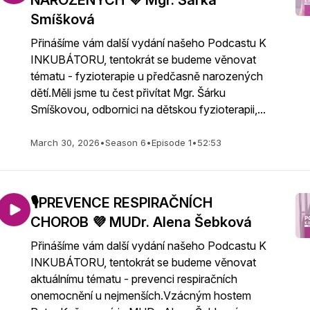
NAROZENÝCH 💜 Mgr. Šárka
Smíšková
Přinášíme vám další vydání našeho Podcastu K
INKUBÁTORU, tentokrát se budeme věnovat
tématu - fyzioterapie u předčasně narozených
dětí.Měli jsme tu čest přivítat Mgr. Šárku
Smíškovou, odbornici na dětskou fyzioterapii,...
March 30, 2026
•
Season 6
•
Episode 1
•
52:53
🎙️PREVENCE RESPIRAČNÍCH
CHOROB 💜 MUDr. Alena Šebková
Přinášíme vám další vydání našeho Podcastu K
INKUBÁTORU, tentokrát se budeme věnovat
aktuálnímu tématu - prevenci respiračních
onemocnění u nejmenších.Vzácným hostem