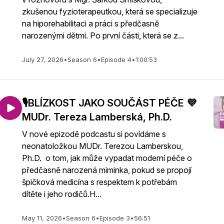
zkušenou fyzioterapeutkou, která se specializuje
na hiporehabilitaci a práci s předčasně
narozenými dětmi. Po první části, která se z...
July 27, 2026
•
Season 6
•
Episode 4
•
1:00:53
🎙️BLÍZKOST JAKO SOUČÁST PÉČE 💜
MUDr. Tereza Lamberská, Ph.D.
V nové epizodě podcastu si povídáme s
neonatoložkou MUDr. Terezou Lamberskou,
Ph.D. o tom, jak může vypadat moderní péče o
předčasně narozená miminka, pokud se propojí
špičková medicína s respektem k potřebám
dítěte i jeho rodičů.H...
May 11, 2026
•
Season 6
•
Episode 3
•
56:51