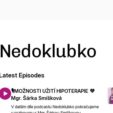
Nedoklubko
Latest Episodes
🎙️MOŽNOSTI UŽITÍ HIPOTERAPIE 💜
Mgr. Šárka Smíšková
V dalším díle podcastu Nedoklubko pokračujeme
v rozhovoru s Mgr. Šárkou Smíškovou,