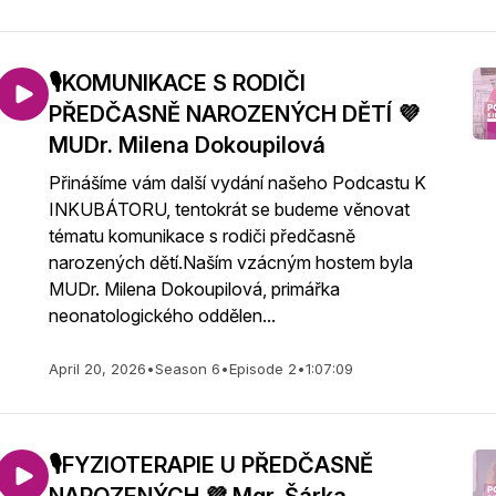
🎙️KOMUNIKACE S RODIČI
PŘEDČASNĚ NAROZENÝCH DĚTÍ 💜
MUDr. Milena Dokoupilová
Přinášíme vám další vydání našeho Podcastu K
INKUBÁTORU, tentokrát se budeme věnovat
tématu komunikace s rodiči předčasně
narozených dětí.Naším vzácným hostem byla
MUDr. Milena Dokoupilová, primářka
neonatologického oddělen...
April 20, 2026
•
Season 6
•
Episode 2
•
1:07:09
🎙️FYZIOTERAPIE U PŘEDČASNĚ