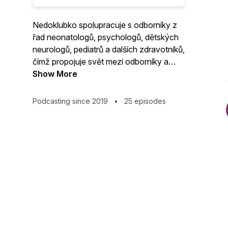
Nedoklubko spolupracuje s odborníky z
řad neonatologů, psychologů, dětských
neurologů, pediatrů a dalších zdravotníků,
čímž propojuje svět mezi odborníky a
rodiči, kteří by měli v péči o předčasně
Show More
narozené děti působit jako jeden tým.
Podcasting since 2019
•
25 episodes